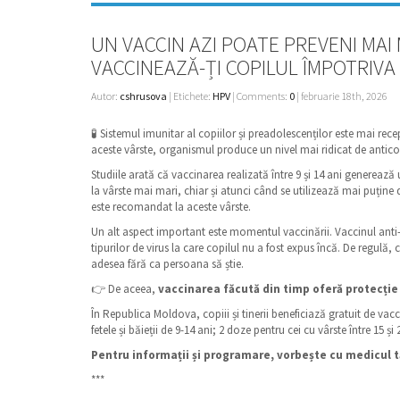
UN VACCIN AZI POATE PREVENI MAI
VACCINEAZĂ-ȚI COPILUL ÎMPOTRIVA
Autor:
cshrusova
| Etichete:
HPV
| Comments:
0
| februarie 18th, 2026
🧪 Sistemul imunitar al copiilor și preadolescenților este mai re
aceste vârste, organismul produce un nivel mai ridicat de antico
Studiile arată că vaccinarea realizată între 9 și 14 ani genere
la vârste mai mari, chiar și atunci când se utilizează mai puține
este recomandat la aceste vârste.
Un alt aspect important este momentul vaccinării. Vaccinul anti-
tipurilor de virus la care copilul nu a fost expus încă. De regulă
adesea fără ca persoana să știe.
👉 De aceea,
vaccinarea făcută din timp oferă protecție 
În Republica Moldova, copiii și tinerii beneficiază gratuit de vac
fetele și băieții de 9-14 ani; 2 doze pentru cei cu vârste între 15 și 
Pentru informații și programare, vorbește cu medicul t
***