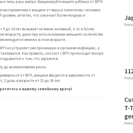
е типы рака завтра. Вакцинируйте вашего ребенка от ВПЧ!
ее восприимчива к вакцине от вируса папилломы человека
й уровень антител, что означает более мощную и
Ja
Posta
 9 до 14 лет вызывает не менее активный, а то и более
ом возрасте, даже при использовании меньшего количества
екомендуется именно в этом возрасте.
 ВПЧ не устраняет уже проникшую в организм инфекцию, а
сталкивался. Как правило, контакт с ВПЧ происходит вскоре
огадывается о том, что заразился.
у до возникновения риска.
11
ививаться от ВПЧ, вакцина вводится в зависимости от
Posta
, 2 дозы в возрасте от 15 до 26 лет.
ратитесь к вашему семейному врачу!
Cum
T-T
gen
Posta