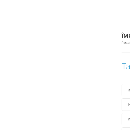
ÎM
Posta
Ta
a
m