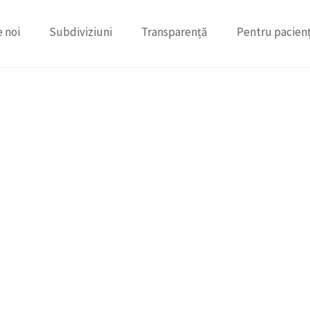
 noi
Subdiviziuni
Transparență
Pentru pacienț
ȘTIRI ȘI EVENIMENT