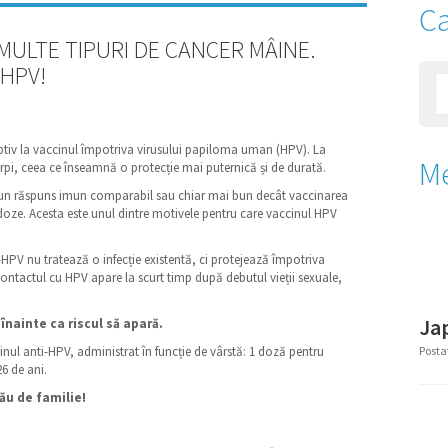
Ca
 MULTE TIPURI DE CANCER MÂINE.
 HPV!
ceptiv la vaccinul împotriva virusului papiloma uman (HPV). La
M
rpi, ceea ce înseamnă o protecție mai puternică și de durată.
ază un răspuns imun comparabil sau chiar mai bun decât vaccinarea
 doze. Acesta este unul dintre motivele pentru care vaccinul HPV
HPV nu tratează o infecție existentă, ci protejează împotriva
, contactul cu HPV apare la scurt timp după debutul vieții sexuale,
Ja
înainte ca riscul să apară.
cinul anti-HPV, administrat în funcție de vârstă: 1 doză pentru
Posta
26 de ani.
ău de familie!