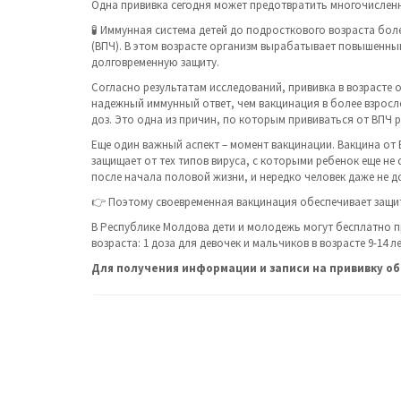
Одна прививка сегодня может предотвратить многочисленны
🧪 Иммунная система детей до подросткового возраста бол
(ВПЧ). В этом возрасте организм вырабатывает повышенны
долговременную защиту.
Согласно результатам исследований, прививка в возрасте от
надежный иммунный ответ, чем вакцинация в более взросл
доз. Это одна из причин, по которым прививаться от ВПЧ р
Еще один важный аспект – момент вакцинации. Вакцина от
защищает от тех типов вируса, с которыми ребенок еще не 
после начала половой жизни, и нередко человек даже не д
👉 Поэтому своевременная вакцинация обеспечивает защит
В Республике Молдова дети и молодежь могут бесплатно пр
возраста: 1 доза для девочек и мальчиков в возрасте 9-14 лет
Для получения информации и записи на прививку об