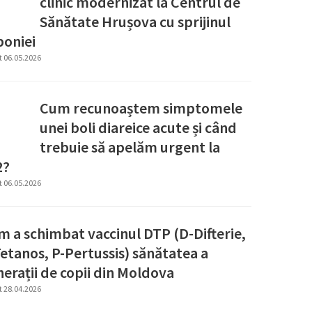
clinic modernizat la Centrul de
Sănătate Hrușova cu sprijinul
poniei
t 06.05.2026
Cum recunoaștem simptomele
unei boli diareice acute și când
trebuie să apelăm urgent la
2?
t 06.05.2026
 a schimbat vaccinul DTP (D-Difterie,
etanos, P-Pertussis) sănătatea a
erații de copii din Moldova
t 28.04.2026