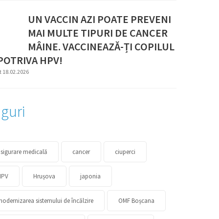
UN VACCIN AZI POATE PREVENI
MAI MULTE TIPURI DE CANCER
MÂINE. VACCINEAZĂ-ȚI COPILUL
POTRIVA HPV!
t 18.02.2026
guri
sigurare medicală
cancer
ciuperci
HPV
Hrușova
japonia
odernizarea sistemului de încălzire
OMF Boșcana