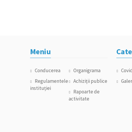
Meniu
Cate
Conducerea
Organigrama
Covi
Regulamentele
Achiziții publice
Galer
instituției
Rapoarte de
activitate