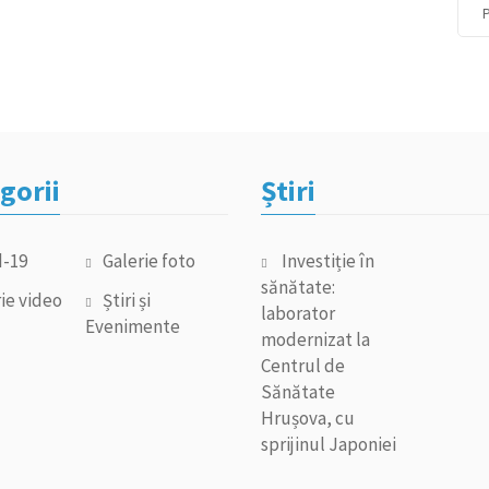
P
gorii
Știri
d-19
Galerie foto
Investiție în
sănătate:
ie video
Știri și
laborator
Evenimente
modernizat la
Centrul de
Sănătate
Hrușova, cu
sprijinul Japoniei